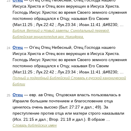
Отец
— От’ец Отец Небесный, Отец Господа нашего
23
Иисуса Христа и Отец всех верующих в Иисуса Христа.
Господь Иисус Христос во время Своего земного служения
постоянно обращался к Отцу, называя Его Своим
(Мат.11:25 ; Лук.22:42 ; Лук.23:34 ; Иоан.11:41 ;&#8230; …
Библия. Ветхий и Новый заветы. Синодальный перевод.
Библейская энциклопедия арх. Никифора.
Отец
— От’ец Отец Небесный, Отец Господа нашего
24
Иисуса Христа и Отец всех верующих в Иисуса Христа.
Господь Иисус Христос во время Своего земного служения
постоянно обращался к Отцу, называя Его Своим
(Мат.11:25 ; Лук.22:42 ; Лук.23:34 ; Иоан.11:41 ;&#8230; …
Полный и подробный Библейский Словарь к русской канонической
Библии
Отец
— евр. ав Отец. Отцовская власть пользовалась в
25
Израиле большим почтением и благословение отца
ценилось очень высоко (Быт. 27:27 и дал.; 49). За
преступление против отца или матери строго наказывали
(Исх. 21:15 и дал.; Втор. 21:18 и дал.). В образе …
Словарь библейских имен