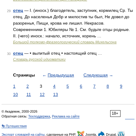
отец
— I. (иноск.) благодетель, заступник, кормилец Ср. Ты
29
отец. До населенья Добр и милостив ты был, Не довел до
разоренья, Пищи, крова не лишил. Некрасов.
Современники 1. Юбиляры № 1. См. будьте отцы родные.
II. (чего) иноск.: начало, источник, корень …
Большой толково-фразеологический словарь Михельсона
отец
— • вылитый отец • настоящий отец …
30
Словарь русской идиоматики
Страницы
←
Предыдущая
Следующая
→
1
2
3
4
5
6
7
8
9
10
11
12
13
© Академик, 2000-2026
18+
Обратная связь:
Техподдержка
,
Реклама на сайте
👣 Путешествия
Экспорт словарей на сайты
, сделанные на PHP,
Joomla,
Drupal,