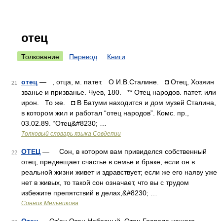
отец
Толкование
Перевод
Книги
отец
— , отца, м. патет. О И.В.Сталине. ◘ Отец, Хозяин
21
званье и призванье. Чуев, 180. ** Отец народов. патет. или
ирон. То же. ◘ В Батуми находится и дом музей Сталина,
в котором жил и работал “отец народов”. Комс. пр.,
03.02.89. “Отец&#8230; …
Толковый словарь языка Совдепии
ОТЕЦ
— Сон, в котором вам привиделся собственный
22
отец, предвещает счастье в семье и браке, если он в
реальной жизни живет и здравствует; если же его наяву уже
нет в живых, то такой сон означает, что вы с трудом
избежите препятствий в делах,&#8230; …
Сонник Мельникова