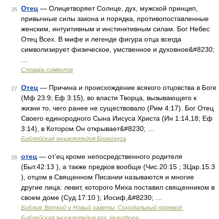
Отец
— Олицетворяет Солнце, дух, мужской принцип,
26
привычные силы закона и порядка, противопоставленные
женским, интуитивным и инстинктивным силам. Бог Небес
Отец Всех. В мифе и легенде фигура отца всегда
символизирует физическое, умственное и духовное&#8230;
…
Словарь символов
Отец
— Причина и происхождение всякого отцовства в Боге
27
(Мф 23:9; Еф 3:15), во власти Творца, вызывающего к
жизни то, чего ранее не существовало (Рим 4:17). Бог Отец
Своего единородного Сына Иисуса Христа (Ин 1:14,18; Еф
3:14), в Котором Он открывает&#8230; …
Библейская энциклопедия Брокгауза
отец
— от’ец кроме непосредственного родителя
28
(Быт.42:13 ), а также предков вообще (Чис.20:15 ; 3Цар.15:3
), отцом в Священном Писании называются и многие
другие лица: левит, которого Миха поставил священником в
своем доме (Суд.17:10 ); Иосиф,&#8230; …
Библия. Ветхий и Новый заветы. Синодальный перевод.
Библейская энциклопедия арх. Никифора.